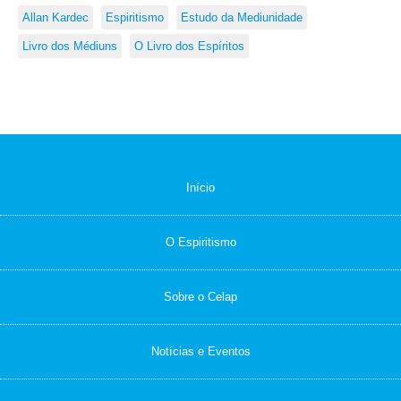
Allan Kardec
Espiritismo
Estudo da Mediunidade
Livro dos Médiuns
O Livro dos Espíritos
Início
O Espiritismo
Sobre o Celap
Notícias e Eventos