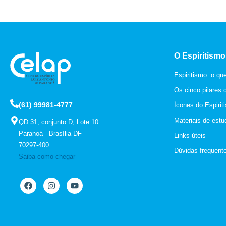
O Espiritismo
Espiritismo: o qu
Os cinco pilares 
(61) 99981-4777
Ícones do Espirit
Materiais de estu
QD 31, conjunto D, Lote 10
Paranoá - Brasília DF
Links úteis
70297-400
Dúvidas frequente
Saiba como chegar